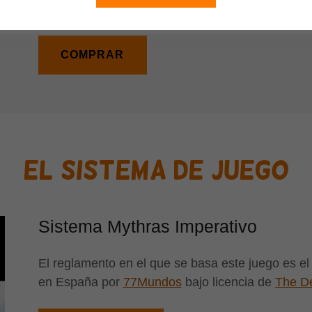
OFERTA: 33,25 €
COMPRAR
El sistema de juego
Sistema Mythras Imperativo
El reglamento en el que se basa este juego es e
en España por
77Mundos
bajo licencia de
The D