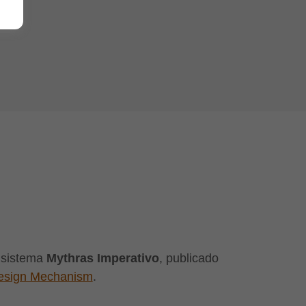
l sistema
Mythras Imperativo
, publicado
esign Mechanism
.