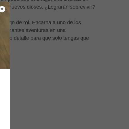
a y nuevos dioses. ¿Lograrán sobrevivir?
el juego de rol. Encarna a uno de los
pasionantes aventuras en una
mínimo detalle para que solo tengas que