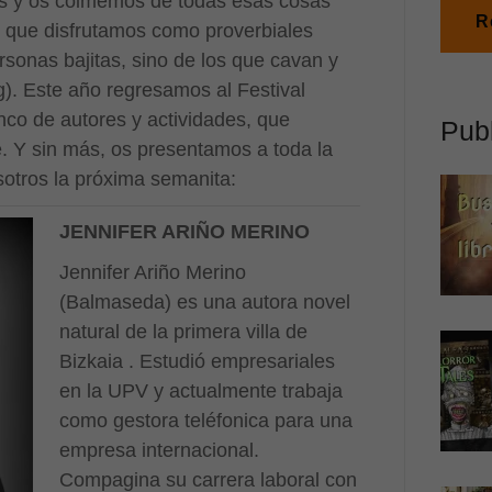
ilés y os colmemos de todas esas cosas
R
s que disfrutamos como proverbiales
sonas bajitas, sino de los que cavan y
g). Este año regresamos al Festival
nco de autores y actividades, que
Publ
. Y sin más, os presentamos a toda la
otros la próxima semanita:
JENNIFER ARIÑO MERINO
Jennifer Ariño Merino
(Balmaseda) es una autora novel
natural de la primera villa de
Bizkaia . Estudió empresariales
en la UPV y actualmente trabaja
como gestora teléfonica para una
empresa internacional.
Compagina su carrera laboral con