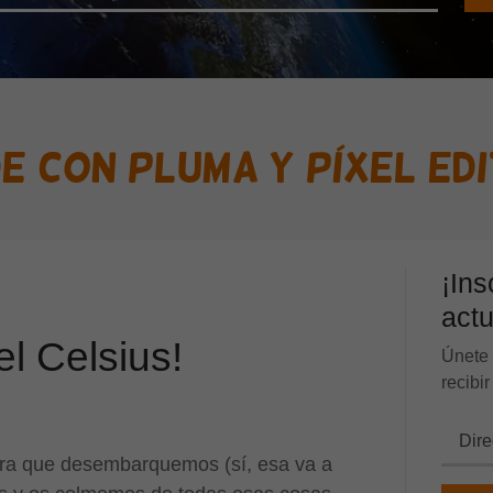
e Con Pluma y Píxel Ed
¡Ins
actu
l Celsius!
Únete 
recibi
a que desembarquemos (sí, esa va a