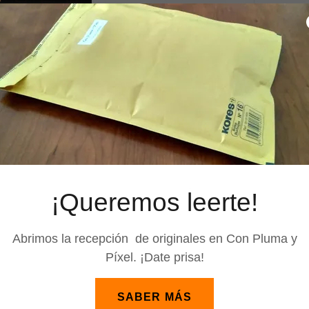
¡Queremos leerte!
PEDRO GONZÁLEZ
Abrimos la recepción de originales en Con Pluma y
Pedro González es Licenciado en
Píxel. ¡Date prisa!
Comunicación Audiovisual y
Técnico Superior en Educación
SABER MÁS
Infantil. Ha trabajado en medios