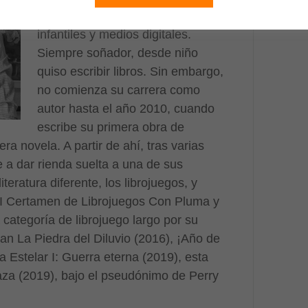
de comunicación, escuelas
infantiles y medios digitales.
Siempre soñador, desde niño
quiso escribir libros. Sin embargo,
no comienza su carrera como
autor hasta el año 2010, cuando
escribe su primera obra de
ra novela. A partir de ahí, tras varias
e a dar rienda suelta a una de sus
teratura diferente, los librojuegos, y
l I Certamen de Librojuegos Con Pluma y
categoría de librojuego largo por su
ran La Piedra del Diluvio (2016), ¡Año de
a Estelar I: Guerra eterna (2019), esta
za (2019), bajo el pseudónimo de Perry