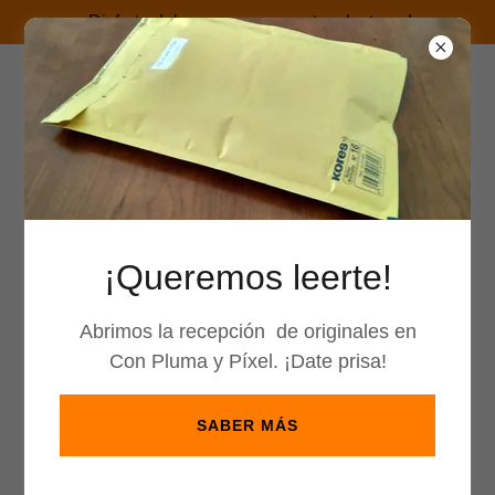
¡Disfruta del verano con nuestras lecturas!
¡Queremos leerte!
Abrimos la recepción de originales en
Con Pluma y Píxel. ¡Date prisa!
SABER MÁS
CIENCIA FICCIÓN, FANTASÍA ,
TERROR, LIBROJUEGOS, ROL