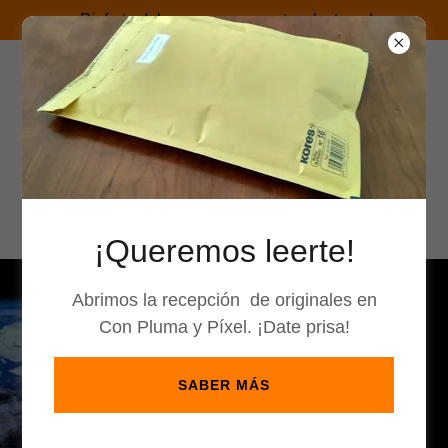
¡Disfruta del verano con nuestras lecturas!
¡Queremos leerte!
Abrimos la recepción de originales en
¡Obtén un descuento de 10 % en tu primera
Con Pluma y Píxel. ¡Date prisa!
compra al
inscribirte para recibir nuestro boletín informativo!
SABER MÁS
Correo electrónico